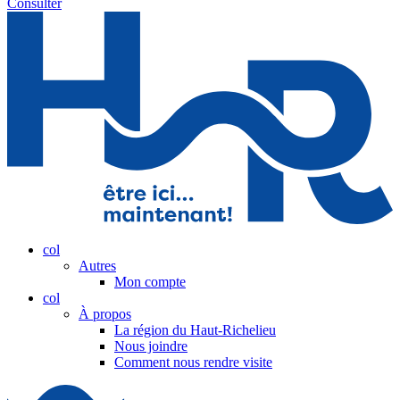
Consulter
col
Autres
Mon compte
col
À propos
La région du Haut-Richelieu
Nous joindre
Comment nous rendre visite