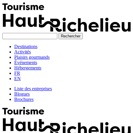
Skip
to
content
Destinations
Activités
Plaisirs gourmands
Événements
Hébergements
FR
EN
Liste des entreprises
Blogues
Brochures