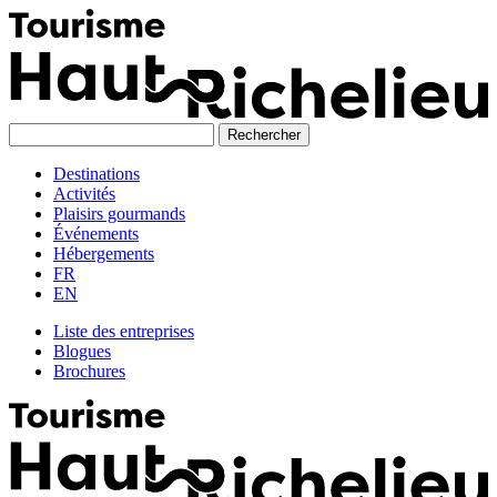
Skip
to
content
Destinations
Activités
Plaisirs gourmands
Événements
Hébergements
FR
EN
Liste des entreprises
Blogues
Brochures