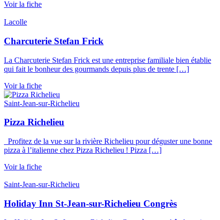
Voir la fiche
Lacolle
Charcuterie Stefan Frick
La Charcuterie Stefan Frick est une entreprise familiale bien établie
qui fait le bonheur des gourmands depuis plus de trente […]
Voir la fiche
Saint-Jean-sur-Richelieu
Pizza Richelieu
Profitez de la vue sur la rivière Richelieu pour déguster une bonne
pizza à l’italienne chez Pizza Richelieu ! Pizza […]
Voir la fiche
Saint-Jean-sur-Richelieu
Holiday Inn St-Jean-sur-Richelieu Congrès