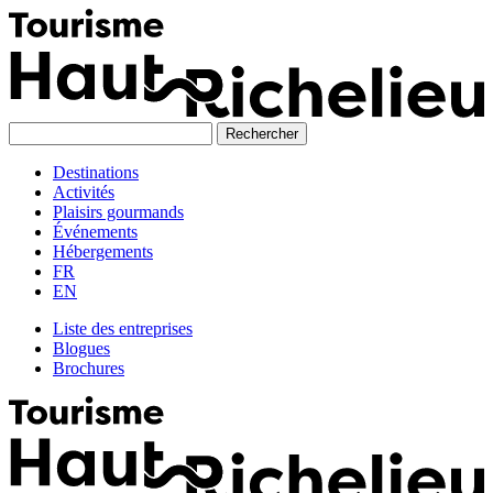
Skip
to
content
Destinations
Activités
Plaisirs gourmands
Événements
Hébergements
FR
EN
Liste des entreprises
Blogues
Brochures