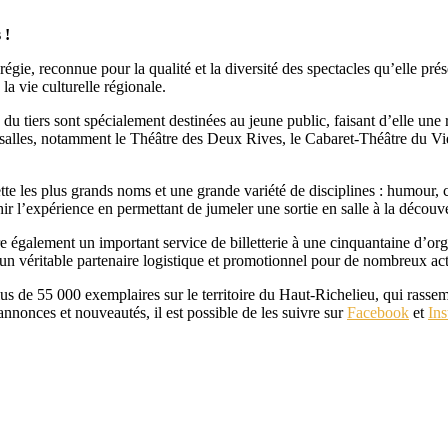
s !
e, reconnue pour la qualité et la diversité des spectacles qu’elle prése
a vie culturelle régionale.
u tiers sont spécialement destinées au jeune public, faisant d’elle une r
s salles, notamment le Théâtre des Deux Rives, le Cabaret-Théâtre du Vi
e les plus grands noms et une grande variété de disciplines : humour, c
ir l’expérience en permettant de jumeler une sortie en salle à la découve
également un important service de billetterie à une cinquantaine d’organi
un véritable partenaire logistique et promotionnel pour de nombreux act
us de 55 000 exemplaires sur le territoire du Haut-Richelieu, qui rassemb
nnonces et nouveautés, il est possible de les suivre sur
Facebook
et
In