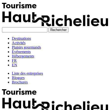
Skip
to
content
Destinations
Activités
Plaisirs gourmands
Événements
Hébergements
FR
EN
Liste des entreprises
Blogues
Brochures