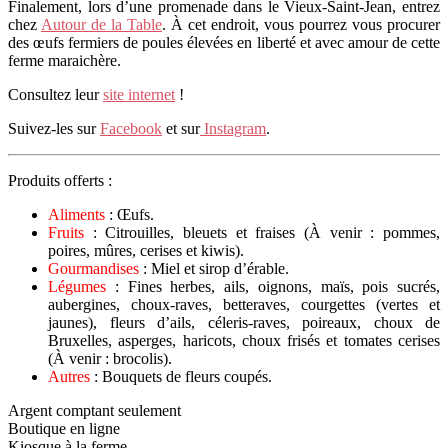
Finalement, lors d’une promenade dans le Vieux-Saint-Jean, entrez
chez
Autour de la Table
. À cet endroit, vous pourrez vous procurer
des œufs fermiers de poules élevées en liberté et avec amour de cette
ferme maraichère.
Consultez leur
site internet
!
Suivez-les sur
Facebook
et sur
Instagram
.
Produits offerts :
Aliments
: Œufs.
Fruits
: Citrouilles, bleuets et fraises (À venir : pommes,
poires, mûres, cerises et kiwis).
Gourmandises
: Miel et sirop d’érable.
Légumes
: Fines herbes, ails, oignons, maïs, pois sucrés,
aubergines, choux-raves, betteraves, courgettes (vertes et
jaunes), fleurs d’ails, céleris-raves, poireaux, choux de
Bruxelles, asperges, haricots, choux frisés et tomates cerises
(À venir : brocolis).
Autres
: Bouquets de fleurs coupés.
Argent comptant seulement
Boutique en ligne
Kiosque à la ferme