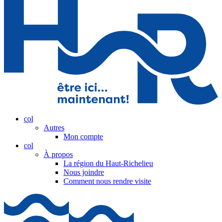
col
Autres
Mon compte
col
À propos
La région du Haut-Richelieu
Nous joindre
Comment nous rendre visite