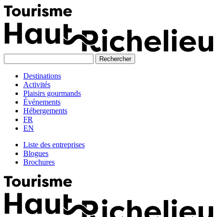
Skip
to
content
Destinations
Activités
Plaisirs gourmands
Événements
Hébergements
FR
EN
Liste des entreprises
Blogues
Brochures