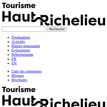
Skip
to
content
Destinations
Activités
Plaisirs gourmands
Événements
Hébergements
FR
EN
Liste des entreprises
Blogues
Brochures