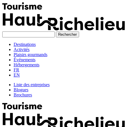
Skip
to
content
Destinations
Activités
Plaisirs gourmands
Événements
Hébergements
FR
EN
Liste des entreprises
Blogues
Brochures