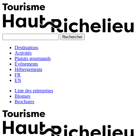
Skip
to
content
Destinations
Activités
Plaisirs gourmands
Événements
Hébergements
FR
EN
Liste des entreprises
Blogues
Brochures