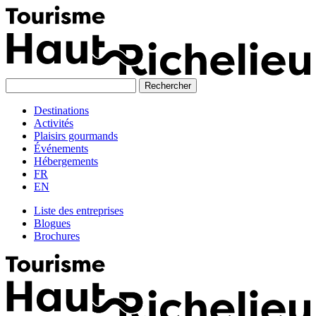
Skip
to
content
Destinations
Activités
Plaisirs gourmands
Événements
Hébergements
FR
EN
Liste des entreprises
Blogues
Brochures