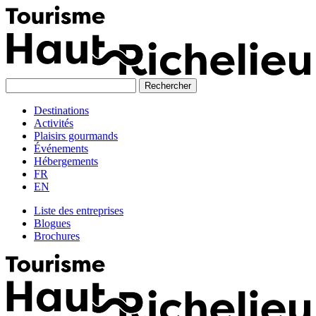
Skip
to
content
Destinations
Activités
Plaisirs gourmands
Événements
Hébergements
FR
EN
Liste des entreprises
Blogues
Brochures