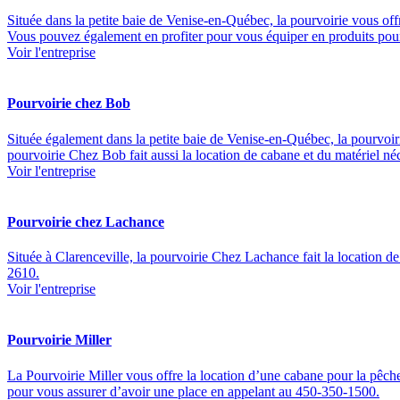
Située dans la petite baie de Venise-en-Québec, la pourvoirie vous off
Vous pouvez également en profiter pour vous équiper en produits pour
Voir l'entreprise
Pourvoirie chez Bob
Située également dans la petite baie de Venise-en-Québec, la pourvoir
pourvoirie Chez Bob fait aussi la location de cabane et du matériel néc
Voir l'entreprise
Pourvoirie chez Lachance
Située à Clarenceville, la pourvoirie Chez Lachance fait la location d
2610.
Voir l'entreprise
Pourvoirie Miller
La Pourvoirie Miller vous offre la location d’une cabane pour la pêche s
pour vous assurer d’avoir une place en appelant au 450-350-1500.