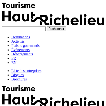
Skip
to
content
Destinations
Activités
Plaisirs gourmands
Événements
Hébergements
FR
EN
Liste des entreprises
Blogues
Brochures