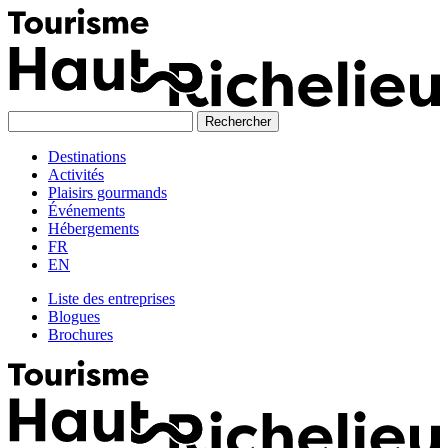
Skip
to
content
Destinations
Activités
Plaisirs gourmands
Événements
Hébergements
FR
EN
Liste des entreprises
Blogues
Brochures