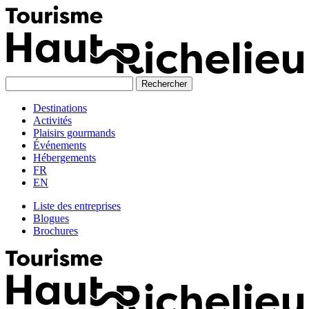
Skip
to
content
Destinations
Activités
Plaisirs gourmands
Événements
Hébergements
FR
EN
Liste des entreprises
Blogues
Brochures