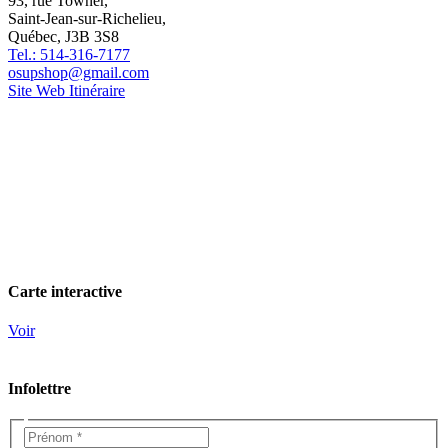
93, rue Towner,
Saint-Jean-sur-Richelieu,
Québec, J3B 3S8
Tel.: 514-316-7177
osupshop@gmail.com
Site Web
Itinéraire
Carte interactive
Voir
Infolettre