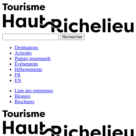
Skip
to
content
Destinations
Activités
Plaisirs gourmands
Événements
Hébergements
FR
EN
Liste des entreprises
Blogues
Brochures