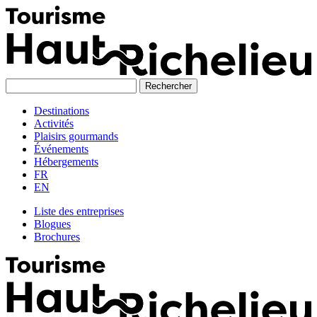
Skip
to
content
Destinations
Activités
Plaisirs gourmands
Événements
Hébergements
FR
EN
Liste des entreprises
Blogues
Brochures