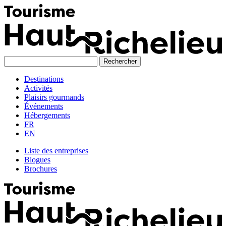
Skip
to
content
Destinations
Activités
Plaisirs gourmands
Événements
Hébergements
FR
EN
Liste des entreprises
Blogues
Brochures