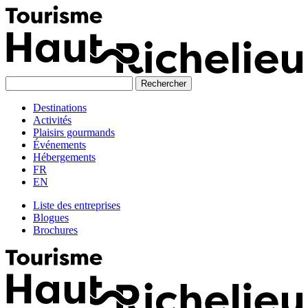
Skip
to
content
Destinations
Activités
Plaisirs gourmands
Événements
Hébergements
FR
EN
Liste des entreprises
Blogues
Brochures