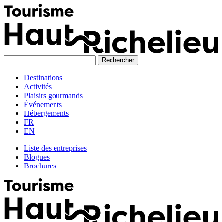
Skip
to
content
Destinations
Activités
Plaisirs gourmands
Événements
Hébergements
FR
EN
Liste des entreprises
Blogues
Brochures