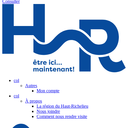
Consulter
col
Autres
Mon compte
col
À propos
La région du Haut-Richelieu
Nous joindre
Comment nous rendre visite