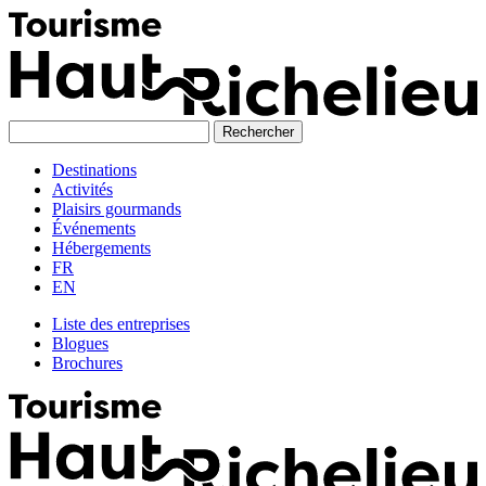
Skip
to
content
Destinations
Activités
Plaisirs gourmands
Événements
Hébergements
FR
EN
Liste des entreprises
Blogues
Brochures