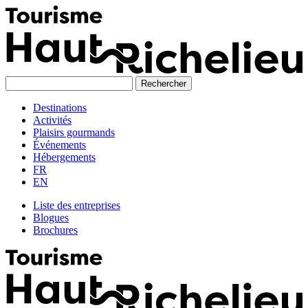
Skip
to
content
Destinations
Activités
Plaisirs gourmands
Événements
Hébergements
FR
EN
Liste des entreprises
Blogues
Brochures