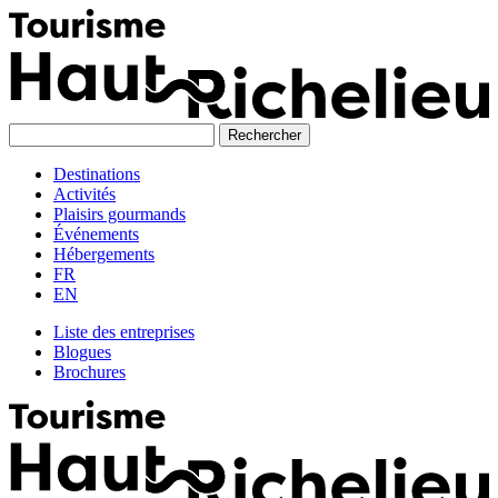
Skip
to
content
Destinations
Activités
Plaisirs gourmands
Événements
Hébergements
FR
EN
Liste des entreprises
Blogues
Brochures