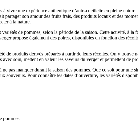
eurs à vivre une expérience authentique d’auto-cueillette en pleine nature.
ait partager son amour des fruits frais, des produits locaux et des mome
ter à la nature.
rs variétés de pommes, selon la période de la saison. Cette activité, à la 
verger propose également des poires, disponibles en fonction des récoltes.
iété de produits dérivés préparés à partir de leurs récoltes. On y trouve
vec soin, mettent en valeur les saveurs du verger et permettent de prol
êt à ne pas manquer durant la saison des pommes. Que ce soit pour une s
aux souvenirs. Pour connaître les dates d’ouverture, les variétés disponi
 de pommes.